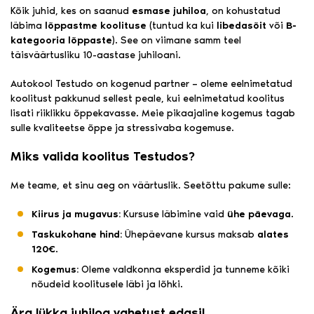
Kõik juhid, kes on saanud
esmase juhiloa
, on kohustatud
läbima
lõppastme koolituse
(tuntud ka kui
libedasõit
või
B-
kategooria lõppaste
). See on viimane samm teel
täisväärtusliku 10-aastase juhiloani.
Autokool Testudo on kogenud partner – oleme eelnimetatud
koolitust pakkunud sellest peale, kui eelnimetatud koolitus
lisati riiklikku õppekavasse. Meie pikaajaline kogemus tagab
sulle kvaliteetse õppe ja stressivaba kogemuse.
Miks valida koolitus Testudos?
Me teame, et sinu aeg on väärtuslik. Seetõttu pakume sulle:
Kiirus ja mugavus:
Kursuse läbimine vaid
ühe päevaga
.
Taskukohane hind:
Ühepäevane kursus maksab
alates
120€
.
Kogemus:
Oleme valdkonna eksperdid ja tunneme kõiki
nõudeid koolitusele läbi ja lõhki.
Ära lükka juhiloa vahetust edasi!