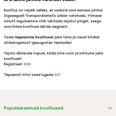
Koolitus on vajalik selleks, et saaksid oma esmase juhiloa
õigeaegselt Transpordiametis ümber vahetada. Viimasel
minutil tegutsemine võib tekitada asjatut pinget, seega
soovitame koolituse läbida aegsasti.
Osale
lõppastme koolitusel
juba täna ja naudi kindlat
sõidukogemust igasugustes teeoludes!
Vajuta allolevale nupule, täida kiire vorm ja kohtume juba
koolitusel!
Registreeri
SIIN
Täpsemat infot saad lugeda
SIIT
Populaarsemad koolitused