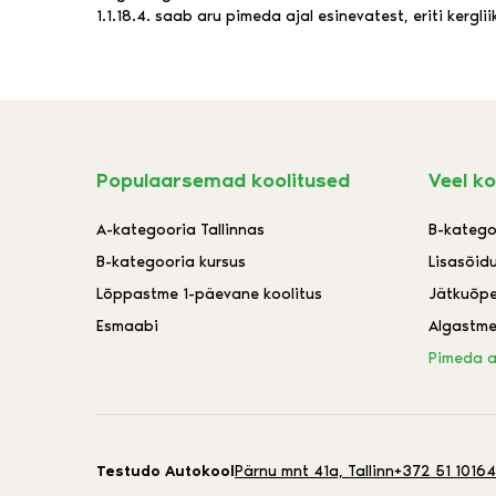
1.1.18.4. saab aru pimeda ajal esinevatest, eriti kergl
Populaarsemad koolitused
Veel ko
A-kategooria Tallinnas
B-katego
B-kategooria kursus
Lisasõid
Lõppastme 1-päevane koolitus
Jätkuõp
Esmaabi
Algastme
Pimeda a
Testudo Autokool
Pärnu mnt 41a, Tallinn
+372 51 10164