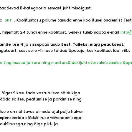
s taotlevad B-kategooria esmast juhtimisõigust.
ub
SIIT
. Koolitustasu palume tasuda enne koolitusel osalemist Test
, hiljemalt 24 tundi enne koolitust. Selleks tuleb saata e-mail
info@
amäe tee 4
ja sissepääs asub
Eesti Talleksi maja peauksest.
ukaart, sest selle viimase täidab õpetaja, kes koolitust läbi viib.
se tingimused ja kord ning mootorsõidukijuhi ettevalmistamise õp
s õigesti kasutada vastutuleva sõidukiga
 mööda sõites, peatumise ja parkimise ning
misele on nähtavus pimeda ajal palju halvem
kompenseerida sõidukiiruse vähendamisega;
dukiirusega ning õige piki- ja