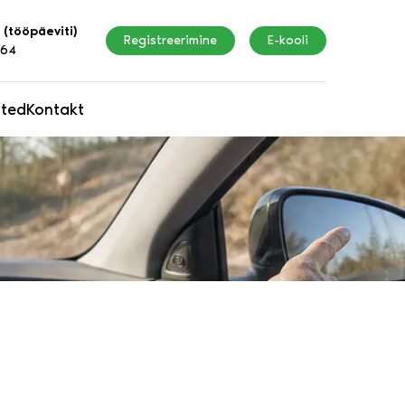
 (tööpäeviti)
Registreerimine
E-kooli
164
ated
Kontakt