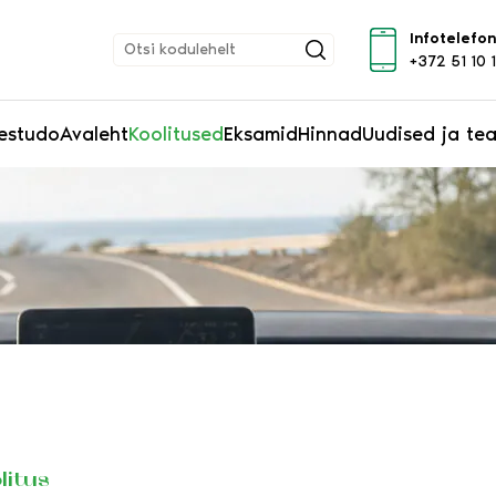
Infotelefon
+372 51 10 
estudo
Avaleht
Koolitused
Eksamid
Hinnad
Uudised ja te
litus