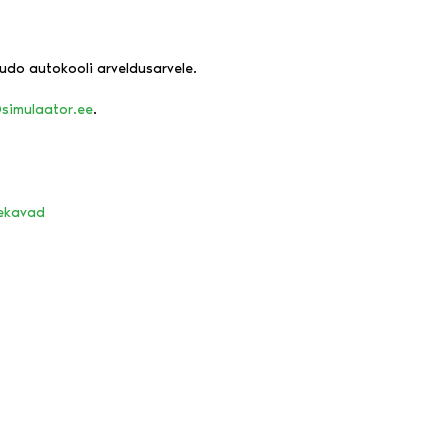
udo autokooli arveldusarvele.
simulaator.ee
.
pekavad