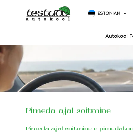
ESTONIAN
Autokool T
Pimeda ajal sõitmine
Pimeda ajal sõitmine e pimedakoo