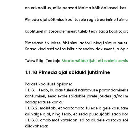
on erikoolitus, mille peavad läbima kõik õpilased, ke
Pimeda ajal sõitmise koolitusele registreerimine toim
Koolitusel mitteosalemisest tuleb teavitada koolitajat
Pimedasõit viiakse läbi simulaatoril ning toimub
Must
Kaasa kindlasti võtta isikut tõendav dokument ja õping
Tutvu Riigi Teataja
Mootorsõidukijuhi ettevalmistami
1.1.18 Pimeda ajal sõiduki juhtimine
Pärast koolitust õpilane:
1.1.18.1. teab, kuidas tulesid nähtavuse parandamisek
kohtumisel, eesolevale sõidukile järele jõudes ja/või
hädapeatuse korral;
1.1.18.2. mõistab, et vaatamata tulede õigele kasuta
kui valge ajal, ning teab, et seda puudujääki saab 
1.1.18.3. omab motivatsiooni sõita oludele vastava sõi
külgvahega;