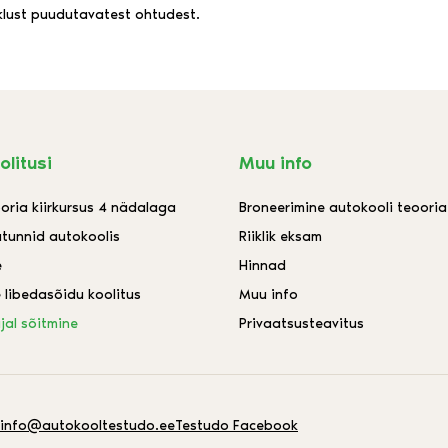
iiklust puudutavatest ohtudest.
olitusi
Muu info
oria kiirkursus 4 nädalaga
Broneerimine autokooli teoori
utunnid autokoolis
Riiklik eksam
e
Hinnad
 libedasõidu koolitus
Muu info
jal sõitmine
Privaatsusteavitus
info@autokooltestudo.ee
Testudo Facebook