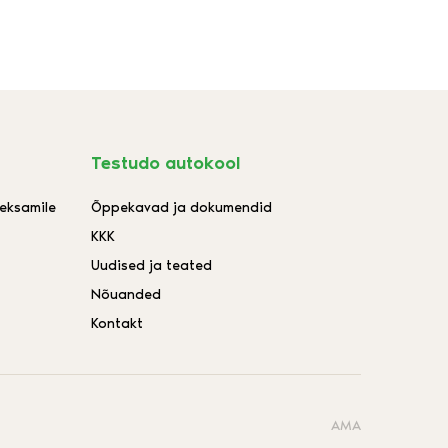
Testudo autokool
aeksamile
Õppekavad ja dokumendid
KKK
Uudised ja teated
Nõuanded
Kontakt
AMA