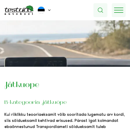
Jätkuõpe
B-kategooria jätkuõpe
Kui riiklikku teooriaeksamit võib sooritada lugematu arv kordi,
siis sõidueksamil kehtivad erisused. Pärast igat kolmandat
ebaõnnestunud Transpordiameti sõidueksamit tuleb