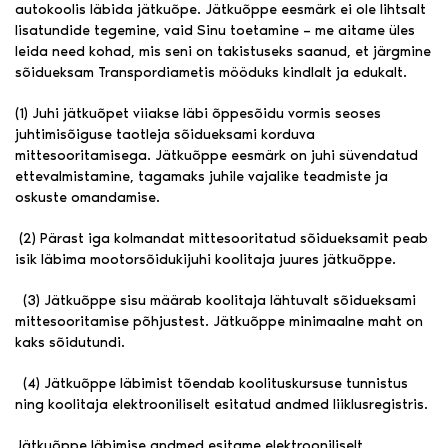
autokoolis läbida jätkuõpe. Jätkuõppe eesmärk ei ole lihtsalt
lisatundide tegemine, vaid Sinu toetamine – me aitame üles
leida need kohad, mis seni on takistuseks saanud, et järgmine
sõidueksam Transpordiametis mööduks kindlalt ja edukalt.
(1) Juhi jätkuõpet viiakse läbi õppesõidu vormis seoses
juhtimisõiguse taotleja sõidueksami korduva
mittesooritamisega. Jätkuõppe eesmärk on juhi süvendatud
ettevalmistamine, tagamaks juhile vajalike teadmiste ja
oskuste omandamise.
(2) Pärast iga kolmandat mittesooritatud sõidueksamit peab
isik läbima mootorsõidukijuhi koolitaja juures jätkuõppe.
(3) Jätkuõppe sisu määrab koolitaja lähtuvalt sõidueksami
mittesooritamise põhjustest. Jätkuõppe minimaalne maht on
kaks sõidutundi.
(4) Jätkuõppe läbimist tõendab koolituskursuse tunnistus
ning koolitaja elektrooniliselt esitatud andmed liiklusregistris.
Jätkuõppe läbimise andmed esitame elektrooniliselt