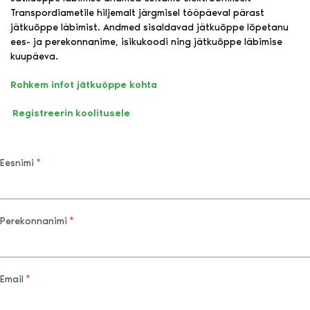
Transpordiametile hiljemalt järgmisel tööpäeval pärast
jätkuõppe läbimist. Andmed sisaldavad jätkuõppe lõpetanu
ees- ja perekonnanime, isikukoodi ning jätkuõppe läbimise
kuupäeva.
Rohkem infot jätkuõppe kohta
Registreerin koolitusele
Eesnimi
*
Perekonnanimi
*
Email
*