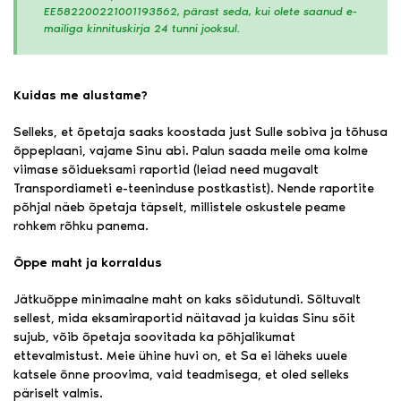
EE582200221001193562, pärast seda, kui olete saanud e-
mailiga kinnituskirja 24 tunni jooksul.
Kuidas me alustame?
Selleks, et õpetaja saaks koostada just Sulle sobiva ja tõhusa
õppeplaani, vajame Sinu abi. Palun saada meile oma kolme
viimase sõidueksami raportid (leiad need mugavalt
Transpordiameti e-teeninduse postkastist). Nende raportite
põhjal näeb õpetaja täpselt, millistele oskustele peame
rohkem rõhku panema.
Õppe maht ja korraldus
Jätkuõppe minimaalne maht on kaks sõidutundi. Sõltuvalt
sellest, mida eksamiraportid näitavad ja kuidas Sinu sõit
sujub, võib õpetaja soovitada ka põhjalikumat
ettevalmistust. Meie ühine huvi on, et Sa ei läheks uuele
katsele õnne proovima, vaid teadmisega, et oled selleks
päriselt valmis.