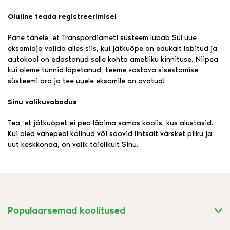
Oluline teada registreerimisel
Pane tähele, et Transpordiameti süsteem lubab Sul uue
eksamiaja valida alles siis, kui jätkuõpe on edukalt läbitud ja
autokool on edastanud selle kohta ametliku kinnituse. Niipea
kui oleme tunnid lõpetanud, teeme vastava sisestamise
süsteemi ära ja tee uuele eksamile on avatud!
Sinu valikuvabadus
Tea, et jätkuõpet ei pea läbima samas koolis, kus alustasid.
Kui oled vahepeal kolinud või soovid lihtsalt värsket pilku ja
uut keskkonda, on valik täielikult Sinu.
Populaarsemad koolitused