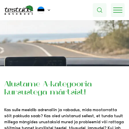
Alustame A-kategooria
kursustega märtsist!
Kas sulle meeldib adrenaliin ja vabadus, mida mootorratta
sõit pakkuda saab? Kas oled unistanud sellest, et tunda tuult
millega mängides unustaksid mured ja probleemid või rattaga
sõitmise tunnet kurvilistel teedel, tõusudel, langudel? Kui jah,