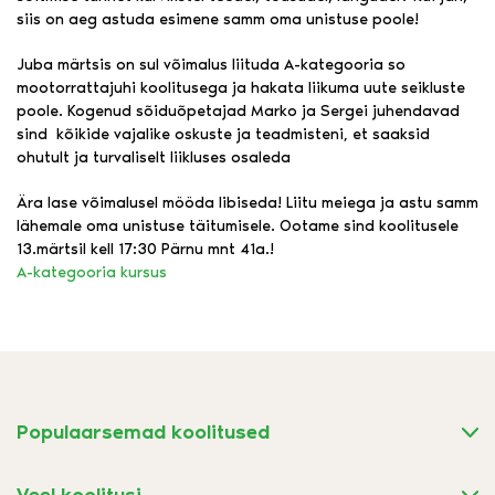
siis on aeg astuda esimene samm oma unistuse poole!
Juba märtsis on sul võimalus liituda A-kategooria so
mootorrattajuhi koolitusega ja hakata liikuma uute seikluste
poole. Kogenud sõiduõpetajad Marko ja Sergei juhendavad
sind kõikide vajalike oskuste ja teadmisteni, et saaksid
ohutult ja turvaliselt liikluses osaleda
Ära lase võimalusel mööda libiseda! Liitu meiega ja astu samm
lähemale oma unistuse täitumisele. Ootame sind koolitusele
13.märtsil kell 17:30 Pärnu mnt 41a.!
A-kategooria kursus
Populaarsemad koolitused