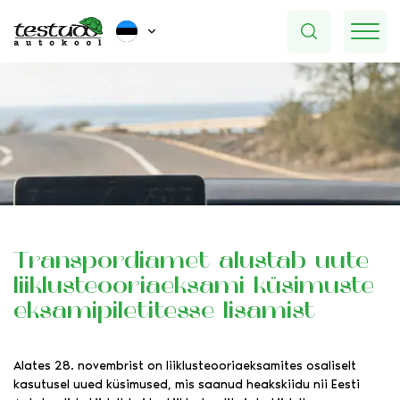
Transpordiamet alustab uute
liiklusteooriaeksami küsimuste
eksamipiletitesse lisamist
Alates 28. novembrist on liiklusteooriaeksamites osaliselt
kasutusel uued küsimused, mis saanud heakskiidu nii Eesti