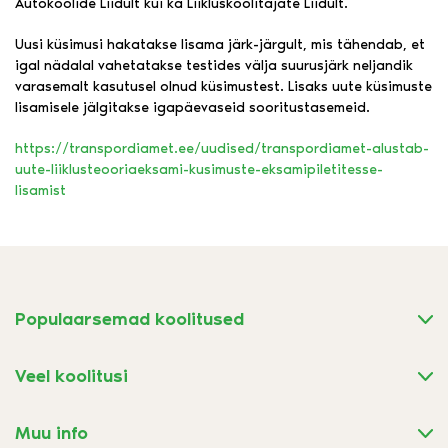
Autokoolide Liidult kui ka Liikluskoolitajate Liidult.
Uusi küsimusi hakatakse lisama järk-järgult, mis tähendab, et
igal nädalal vahetatakse testides välja suurusjärk neljandik
varasemalt kasutusel olnud küsimustest. Lisaks uute küsimuste
lisamisele jälgitakse igapäevaseid sooritustasemeid.
https://transpordiamet.ee/uudised/transpordiamet-alustab-
uute-liiklusteooriaeksami-kusimuste-eksamipiletitesse-
lisamist
Populaarsemad koolitused
Veel koolitusi
Muu info