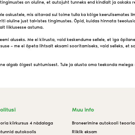
 tingimustes on oluline, et autojuht tunneks end kindlalt ja oskaks 
ele oskustele, mis aitavad sul toime tulla ka kõige keerulisemates
riti oluline just talvistes tingimustes. Õpid, kuidas hinnata teeolu
alt liiklusesse astuma.
mi aluseks. Me ei kiirusta, vaid keskendume sellele, et iga õpilane
suse – me ei õpeta lihtsalt eksami sooritamiseks, vaid selleks, et saa
ne algab õigest suhtumisest. Tule ja alusta oma teekonda meiega –
olitusi
Muu info
oria kiirkursus 4 nädalaga
Broneerimine autokooli teoori
utunnid autokoolis
Riiklik eksam