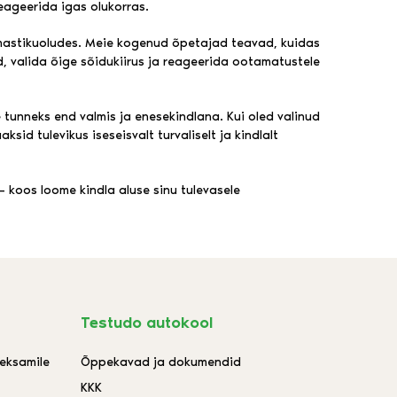
reageerida igas olukorras.
 ilmastikuoludes. Meie kogenud õpetajad teavad, kuidas
sid, valida õige sõidukiirus ja reageerida ootamatustele
 tunneks end valmis ja enesekindlana. Kui oled valinud
ksid tulevikus iseseisvalt turvaliselt ja kindlalt
 koos loome kindla aluse sinu tulevasele
Testudo autokool
aeksamile
Õppekavad ja dokumendid
KKK