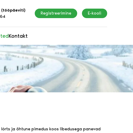
 (tööpäeviti)
Registreerimine
E-kooli
164
ated
Kontakt
ne lörts ja õhtune pimedus koos libedusega panevad