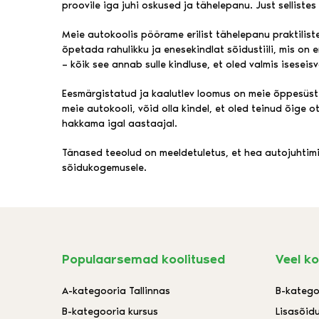
proovile iga juhi oskused ja tähelepanu. Just sellistes
Meie autokoolis pöörame erilist tähelepanu praktilist
õpetada rahulikku ja enesekindlat sõidustiili, mis on e
– kõik see annab sulle kindluse, et oled valmis iseseisv
Eesmärgistatud ja kaalutlev loomus on meie õppesüstee
meie autokooli, võid olla kindel, et oled teinud õige ot
hakkama igal aastaajal.
Tänased teeolud on meeldetuletus, et hea autojuhtimi
sõidukogemusele.
Populaarsemad koolitused
Veel ko
A-kategooria Tallinnas
B-katego
B-kategooria kursus
Lisasõid