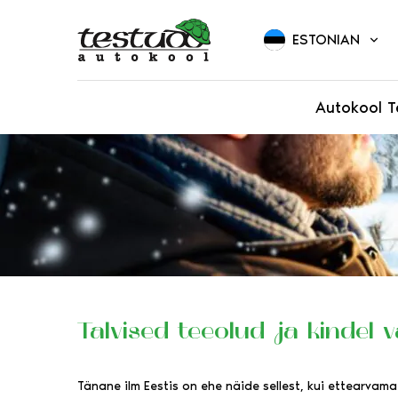
ESTONIAN
Autokool T
Talvised teeolud ja kindel v
Tänane ilm Eestis on ehe näide sellest, kui ettearva