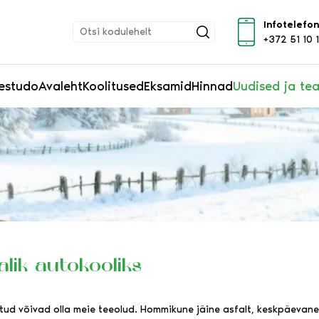
Infotelefon
+372 51 10 
estudo
Avaleht
Koolitused
Eksamid
Hinnad
Uudised ja te
alik autokooliks
matud võivad olla meie teeolud. Hommikune jäine asfalt, keskpäeva