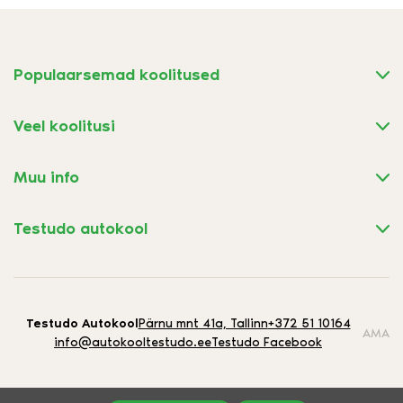
Populaarsemad koolitused
Veel koolitusi
Muu info
Testudo autokool
Testudo Autokool
Pärnu mnt 41a, Tallinn
+372 51 10164
AMA
info@autokooltestudo.ee
Testudo Facebook