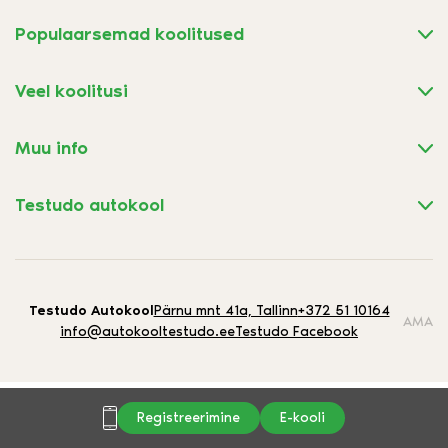
Populaarsemad koolitused
Veel koolitusi
Muu info
Testudo autokool
Testudo Autokool
Pärnu mnt 41a, Tallinn
+372 51 10164
AMA
info@autokooltestudo.ee
Testudo Facebook
Registreerimine
E-kooli