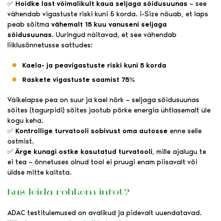
✅
Hoidke last võimalikult kaua seljaga sõidusuunas
– see
vähendab vigastuste riski kuni 5 korda. i-Size nõuab, et laps
peab sõitma
vähemalt 15 kuu vanuseni seljaga
sõidusuunas
. Uuringud näitavad, et see vähendab
liiklusõnnetusse sattudes:
Kaela- ja peavigastuste riski kuni 5 korda
Raskete vigastuste saamist 75%
Väikelapse pea on suur ja kael nõrk – seljaga sõidusuunas
sõites (tagurpidi) sõites jaotub põrke energia ühtlasemalt üle
kogu keha.
✅
Kontrollige turvatooli sobivust oma autosse
enne selle
ostmist.
✅
Ärge kunagi ostke kasutatud turvatooli
, mille ajalugu te
ei tea – õnnetuses olnud tool ei pruugi enam piisavalt või
üldse mitte kaitsta.
Kus leida rohkem infot?
ADAC testitulemused on avalikud ja pidevalt uuendatavad.