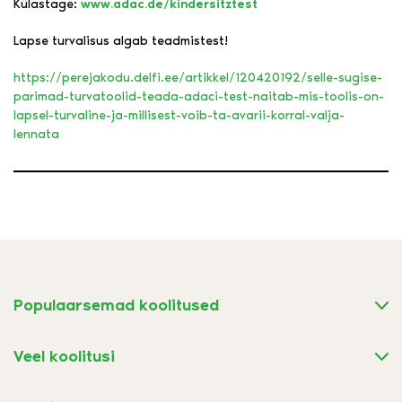
Külastage:
www.adac.de/kindersitztest
Lapse turvalisus algab teadmistest!
https://perejakodu.delfi.ee/artikkel/120420192/selle-sugise-
parimad-turvatoolid-teada-adaci-test-naitab-mis-toolis-on-
lapsel-turvaline-ja-millisest-voib-ta-avarii-korral-valja-
lennata
Populaarsemad koolitused
Veel koolitusi