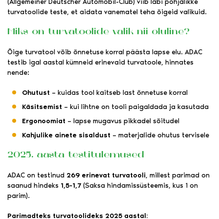
(Allgemeiner Deutscher Automobil-Club) viib läbi põhjalikke
turvatoolide teste, et aidata vanematel teha õigeid valikuid.
Miks on turvatoolide valik nii oluline?
Õige turvatool võib õnnetuse korral päästa lapse elu. ADAC
testib igal aastal kümneid erinevaid turvatoole, hinnates
nende:
Ohutust
– kuidas tool kaitseb last õnnetuse korral
Käsitsemist
– kui lihtne on tooli paigaldada ja kasutada
Ergonoomiat
– lapse mugavus pikkadel sõitudel
Kahjulike ainete sisaldust
– materjalide ohutus tervisele
2025. aasta testitulemused
ADAC on testinud
269 erinevat turvatooli
, millest parimad on
saanud hindeks
1,5-1,7
(Saksa hindamissüsteemis, kus 1 on
parim).
Parimadteks turvatoolideks 2025 aastal: