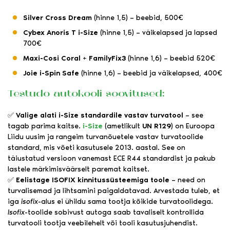
Silver Cross Dream
(hinne 1,5) – beebid, 500€
Cybex Anoris T i-Size
(hinne 1,5) – väikelapsed ja lapsed
700€
Maxi-Cosi Coral + FamilyFix3
(hinne 1,6) – beebid 520€
Joie i-Spin Safe
(hinne 1,6) – beebid ja väikelapsed, 400€
Testudo autokooli soovitused:
✅
Valige alati i-Size standardile vastav turvatool
– see
tagab parima kaitse.
i-Size
(ametlikult
UN R129
) on Euroopa
Liidu uusim ja rangeim turvanõuetele vastav turvatoolide
standard, mis võeti kasutusele 2013. aastal. See on
täiustatud versioon vanemast ECE R44 standardist ja pakub
lastele märkimisväärselt paremat kaitset.
✅
Eelistage ISOFIX kinnitussüsteemiga toole
– need on
turvalisemad ja lihtsamini paigaldatavad. Arvestada tuleb, et
iga
isofix
-alus ei ühildu sama tootja kõikide turvatoolidega.
Isofix
-toolide sobivust autoga saab tavaliselt kontrollida
turvatooli tootja veebilehelt või tooli kasutusjuhendist.