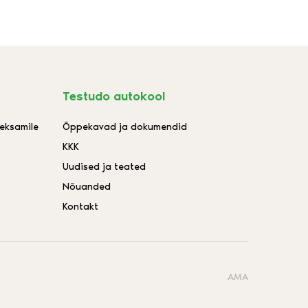
Testudo autokool
aeksamile
Õppekavad ja dokumendid
KKK
Uudised ja teated
Nõuanded
Kontakt
AMA