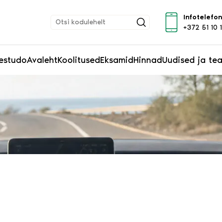
Infotelefon
+372 51 10 
estudo
Avaleht
Koolitused
Eksamid
Hinnad
Uudised ja te