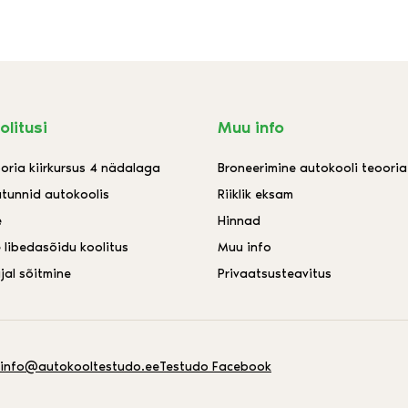
olitusi
Muu info
oria kiirkursus 4 nädalaga
Broneerimine autokooli teoori
utunnid autokoolis
Riiklik eksam
e
Hinnad
 libedasõidu koolitus
Muu info
jal sõitmine
Privaatsusteavitus
info@autokooltestudo.ee
Testudo Facebook