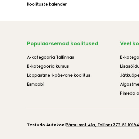
Koolituste kalender
Populaarsemad koolitused
Veel ko
A-kategooria Tallinnas
B-katego
B-kategooria kursus
Lisasõid
Lõppastme 1-päevane koolitus
Jätkuõp
Esmaabi
Algastme
Pimeda a
Testudo Autokool
Pärnu mnt 41a, Tallinn
+372 51 10164