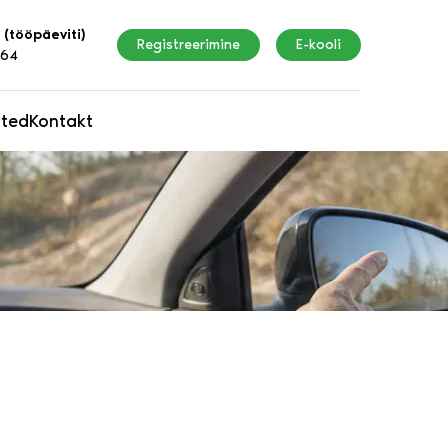
 (tööpäeviti)
Registreerimine
E-kooli
164
ated
Kontakt