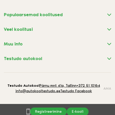
Populaarsemad koolitused
Veel koolitusi
Muu info
Testudo autokool
Testudo Autokool
Pärnu mnt 41a, Tallinn
+372 51 10164
AMA
info@autokooltestudo.ee
Testudo Facebook
Registreerimine
E-kooli