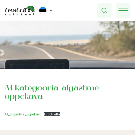
A1-kategooria algastme
õppekava
A1_algastme_oppekava
Laadi alla